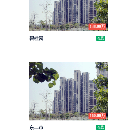
138.00万
碧桂园
在售
160.00万
东二市
在售