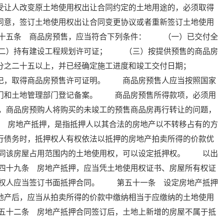
受让人改变原土地使用权出让合同约定的土地用途的，必须取得
同意，签订土地使用权出让合同变更协议或者重新签订土地使用
十五条 商品房预售，应当符合下列条件： （一）已交付全
二）持有建设工程规划许可证； （三）按提供预售的商品房
百分之二十五以上，并已经确定施工进度和竣工交付日期；
登记，取得商品房预售许可证明。 商品房预售人应当按照国家
部门和土地管理部门登记备案。 商品房预售所得款项，必须用
，商品房预购人将购买的未竣工的预售商品房再行转让的问题，
 房地产抵押，是指抵押人以其合法的房地产以不转移占有的方
行债务时，抵押权人有权依法以抵押的房地产拍卖所得的价款优
同该房屋占用范围内的土地使用权，可以设定抵押权。 以出
四十九条 房地产抵押，应当凭土地使用权证书、房屋所有权证
权人应当签订书面抵押合同。 第五十一条 设定房地产抵押
地产后，应当从拍卖所得的价款中缴纳相当于应缴纳的土地使用
五十二条 房地产抵押合同签订后，土地上新增的房屋不属于抵