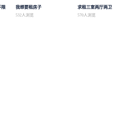
不限
我想要租房子
求租三室两厅两卫
532
人浏览
570
人浏览