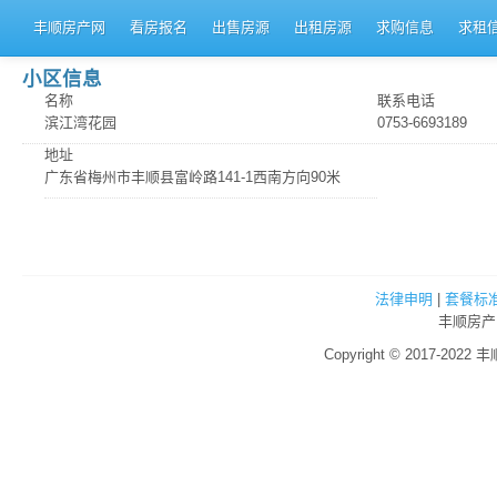
丰顺房产网
看房报名
出售房源
出租房源
求购信息
求租
小区信息
名称
联系电话
滨江湾花园
0753-6693189
地址
广东省梅州市丰顺县富岭路141-1西南方向90米
法律申明
|
套餐标
丰顺房产
Copyright © 2017-2022 丰